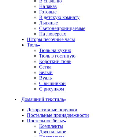
В спальню
На заказ
Готовые
В детскую комнату
Льняные
Светонепроницаемые
На люверсах
Шторы песочные часы
Тюль
Тюль на кухню
Тюль в гостиную
Короткий тюль
Сетка
Белый
Вуаль
С вышивкой
С рисунком
Домашний текстиль
Декоративные подушки
Постельные принадлежности
Постельное белье
Комплекты
Двуспальное