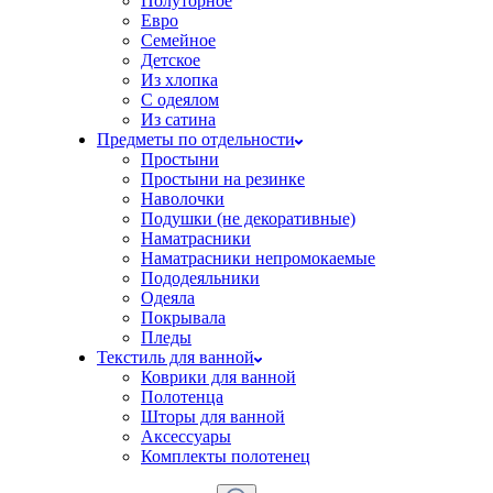
Полуторное
Евро
Семейное
Детское
Из хлопка
С одеялом
Из сатина
Предметы по отдельности
Простыни
Простыни на резинке
Наволочки
Подушки (не декоративные)
Наматрасники
Наматрасники непромокаемые
Пододеяльники
Одеяла
Покрывала
Пледы
Текстиль для ванной
Коврики для ванной
Полотенца
Шторы для ванной
Аксессуары
Комплекты полотенец