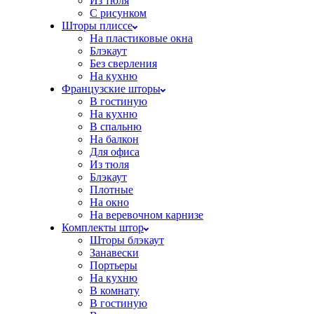
Из тюля
С рисунком
Шторы плиссе
На пластиковые окна
Блэкаут
Без сверления
На кухню
Французские шторы
В гостиную
На кухню
В спальню
На балкон
Для офиса
Из тюля
Блэкаут
Плотные
На окно
На веревочном карнизе
Комплекты штор
Шторы блэкаут
Занавески
Портьеры
На кухню
В комнату
В гостиную