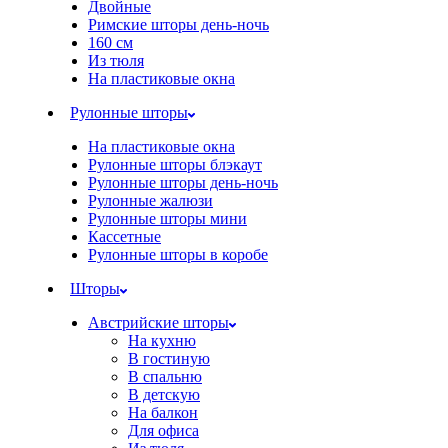
Двойные
Римские шторы день-ночь
160 см
Из тюля
На пластиковые окна
Рулонные шторы
На пластиковые окна
Рулонные шторы блэкаут
Рулонные шторы день-ночь
Рулонные жалюзи
Рулонные шторы мини
Кассетные
Рулонные шторы в коробе
Шторы
Австрийские шторы
На кухню
В гостиную
В спальню
В детскую
На балкон
Для офиса