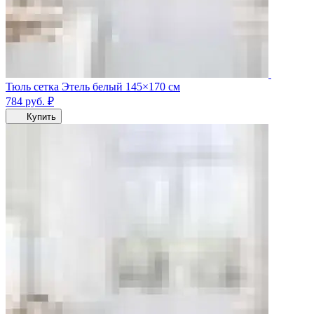
Тюль сетка Этель белый 145×170 см
784
руб.
₽
Купить