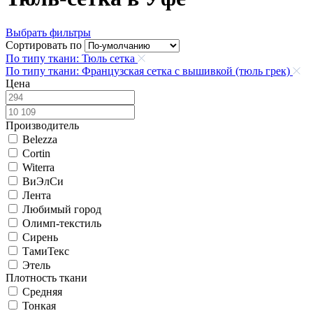
Выбрать фильтры
Сортировать по
По типу ткани: Тюль сетка
По типу ткани: Французская сетка с вышивкой (тюль грек)
Цена
Производитель
Belezza
Cortin
Witerra
ВиЭлСи
Лента
Любимый город
Олимп-текстиль
Сирень
ТамиТекс
Этель
Плотность ткани
Средняя
Тонкая