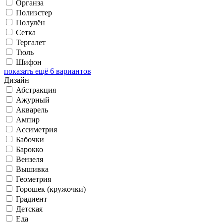
Органза
Полиэстер
Полулён
Сетка
Тергалет
Тюль
Шифон
показать ещё 6 вариантов
Дизайн
Абстракция
Ажурный
Акварель
Ампир
Ассиметрия
Бабочки
Барокко
Вензеля
Вышивка
Геометрия
Горошек (кружочки)
Градиент
Детская
Еда