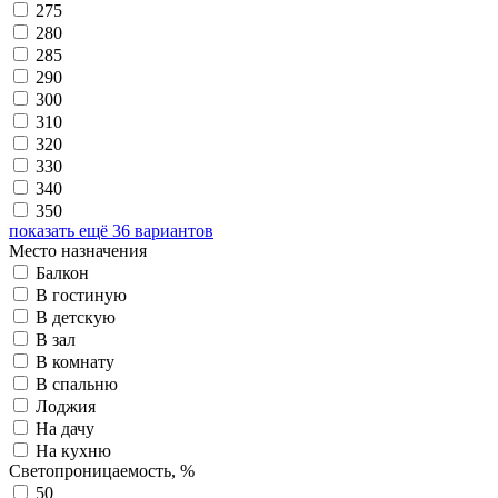
275
280
285
290
300
310
320
330
340
350
показать ещё 36 вариантов
Место назначения
Балкон
В гостиную
В детскую
В зал
В комнату
В спальню
Лоджия
На дачу
На кухню
Светопроницаемость, %
50