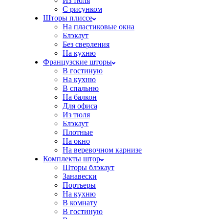
Из тюля
С рисунком
Шторы плиссе
На пластиковые окна
Блэкаут
Без сверления
На кухню
Французские шторы
В гостиную
На кухню
В спальню
На балкон
Для офиса
Из тюля
Блэкаут
Плотные
На окно
На веревочном карнизе
Комплекты штор
Шторы блэкаут
Занавески
Портьеры
На кухню
В комнату
В гостиную