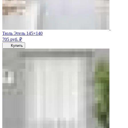
Тюль Этель 145×140
705
руб.
₽
Купить