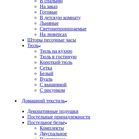
В спальню
На заказ
Готовые
В детскую комнату
Льняные
Светонепроницаемые
На люверсах
Шторы песочные часы
Тюль
Тюль на кухню
Тюль в гостиную
Короткий тюль
Сетка
Белый
Вуаль
С вышивкой
С рисунком
Домашний текстиль
Декоративные подушки
Постельные принадлежности
Постельное белье
Комплекты
Двуспальное