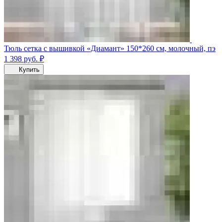
Тюль сетка с вышивкой «Диамант» 150*260 см, молочный, пэ
1 398
руб.
₽
Купить