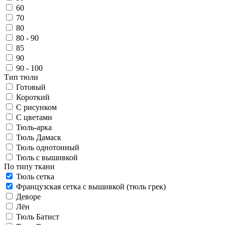
60
70
80
80 - 90
85
90
90 - 100
Тип тюли
Готовый
Короткий
С рисунком
С цветами
Тюль-арка
Тюль Дамаск
Тюль однотонный
Тюль с вышивкой
По типу ткани
Тюль сетка
Французская сетка с вышивкой (тюль грек)
Деворе
Лён
Тюль Батист