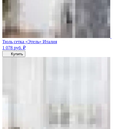
Тюль сетка «Этель» Италия
1 078
руб.
₽
Купить