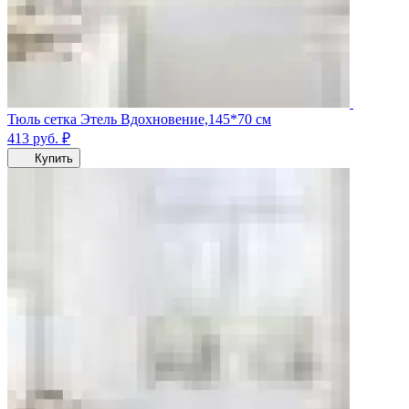
Тюль сетка Этель Вдохновение,145*70 см
413
руб.
₽
Купить