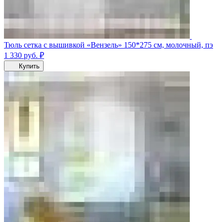
Тюль сетка с вышивкой «Вензель» 150*275 см, молочный, пэ
1 330
руб.
₽
Купить