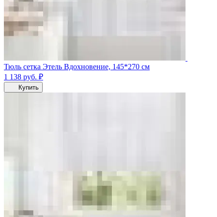
Тюль сетка Этель Вдохновение, 145*270 см
1 138
руб.
₽
Купить