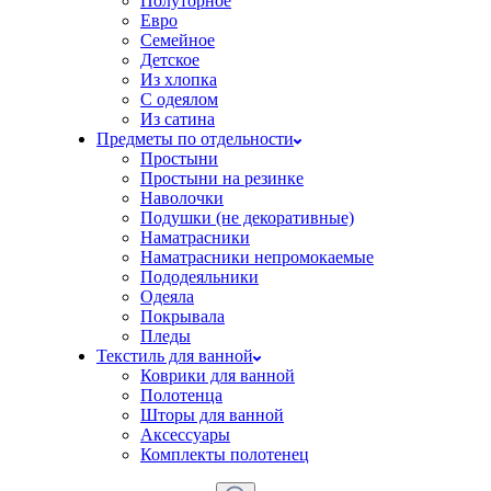
Полуторное
Евро
Семейное
Детское
Из хлопка
С одеялом
Из сатина
Предметы по отдельности
Простыни
Простыни на резинке
Наволочки
Подушки (не декоративные)
Наматрасники
Наматрасники непромокаемые
Пододеяльники
Одеяла
Покрывала
Пледы
Текстиль для ванной
Коврики для ванной
Полотенца
Шторы для ванной
Аксессуары
Комплекты полотенец