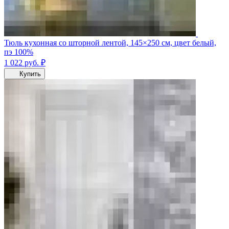
Тюль кухонная со шторной лентой, 145×250 см, цвет белый,
пэ 100%
1 022
руб.
₽
Купить