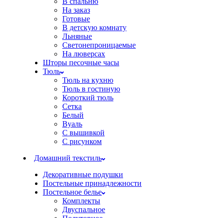
В спальню
На заказ
Готовые
В детскую комнату
Льняные
Светонепроницаемые
На люверсах
Шторы песочные часы
Тюль
Тюль на кухню
Тюль в гостиную
Короткий тюль
Сетка
Белый
Вуаль
С вышивкой
С рисунком
Домашний текстиль
Декоративные подушки
Постельные принадлежности
Постельное белье
Комплекты
Двуспальное