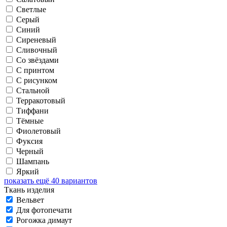
Светлые
Серый
Синий
Сиреневый
Сливочный
Со звёздами
С принтом
С рисунком
Стальной
Терракотовый
Тиффани
Тёмные
Фиолетовый
Фуксия
Черный
Шампань
Яркий
показать ещё 40 вариантов
Ткань изделия
Вельвет
Для фотопечати
Рогожка димаут