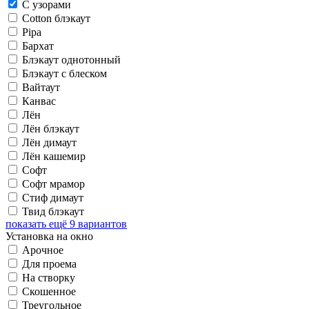
С узорами
Cotton блэкаут
Pipa
Бархат
Блэкаут однотонный
Блэкаут с блеском
Вайтаут
Канвас
Лён
Лён блэкаут
Лён димаут
Лён кашемир
Софт
Софт мрамор
Стиф димаут
Твид блэкаут
показать ещё 9 вариантов
Установка на окно
Арочное
Для проема
На створку
Скошенное
Треугольное