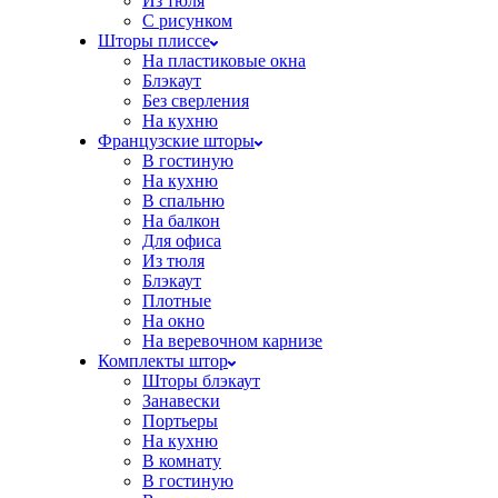
Из тюля
С рисунком
Шторы плиссе
На пластиковые окна
Блэкаут
Без сверления
На кухню
Французские шторы
В гостиную
На кухню
В спальню
На балкон
Для офиса
Из тюля
Блэкаут
Плотные
На окно
На веревочном карнизе
Комплекты штор
Шторы блэкаут
Занавески
Портьеры
На кухню
В комнату
В гостиную