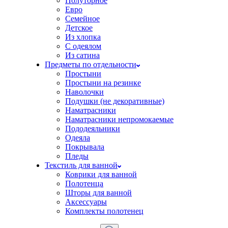
Полуторное
Евро
Семейное
Детское
Из хлопка
С одеялом
Из сатина
Предметы по отдельности
Простыни
Простыни на резинке
Наволочки
Подушки (не декоративные)
Наматрасники
Наматрасники непромокаемые
Пододеяльники
Одеяла
Покрывала
Пледы
Текстиль для ванной
Коврики для ванной
Полотенца
Шторы для ванной
Аксессуары
Комплекты полотенец