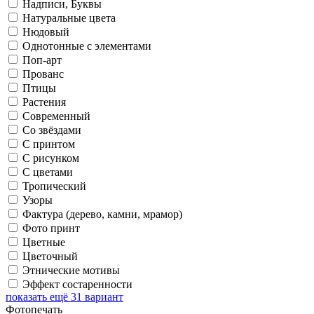
Надписи, Буквы
Натуральные цвета
Нюдовый
Однотонные с элементами
Поп-арт
Прованс
Птицы
Растения
Современный
Со звёздами
С принтом
С рисунком
С цветами
Тропический
Узоры
Фактура (дерево, камни, мрамор)
Фото принт
Цветные
Цветочный
Этнические мотивы
Эффект состаренности
показать ещё 31 вариант
Фотопечать