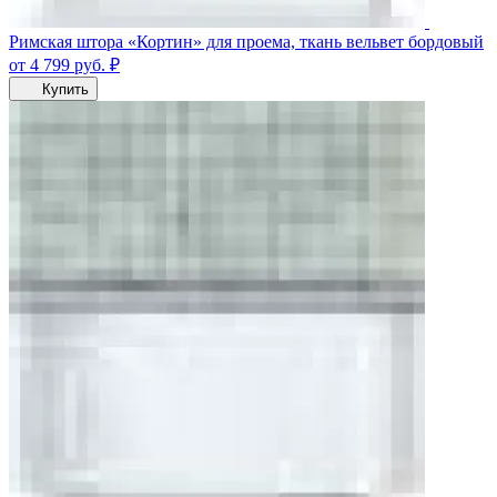
Римская штора «Кортин» для проема, ткань вельвет бордовый
от 4 799
руб.
₽
Купить