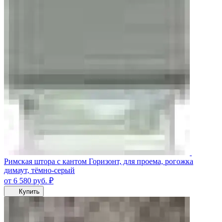
Римская штора с кантом Горизонт, для проема, рогожка
димаут, тёмно-серый
от 6 580
руб.
₽
Купить