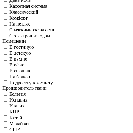
День-ночь
Кассетная система
Классический
Комфорт
На петлях
С мягкими складками
С электроприводом
Помещение
В гостиную
В детскую
В кухню
В офис
В спальню
На балкон
Подростку в комнату
Производитель ткани
Бельгия
Испания
Италия
КНР
Китай
Малайзия
США