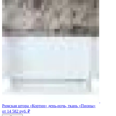
Римская штора «Кортин» день-ночь, ткань «Пионы»
от 14 582
руб.
₽