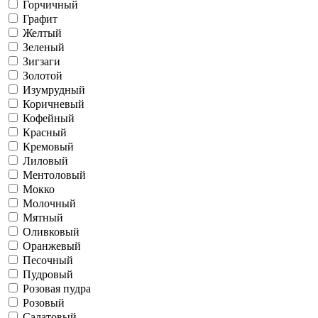
Горчичный
Графит
Желтый
Зеленый
Зигзаги
Золотой
Изумрудный
Коричневый
Кофейный
Красный
Кремовый
Лиловый
Ментоловый
Мокко
Молочный
Мятный
Оливковый
Оранжевый
Песочный
Пудровый
Розовая пудра
Розовый
Салатовый