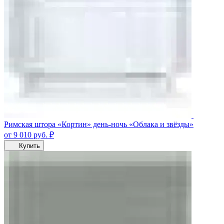
Римская штора «Кортин» день-ночь «Облака и звёзды»
от 9 010
руб.
₽
Купить