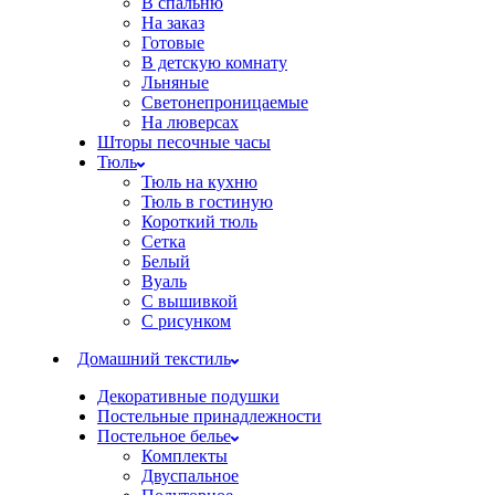
В спальню
На заказ
Готовые
В детскую комнату
Льняные
Светонепроницаемые
На люверсах
Шторы песочные часы
Тюль
Тюль на кухню
Тюль в гостиную
Короткий тюль
Сетка
Белый
Вуаль
С вышивкой
С рисунком
Домашний текстиль
Декоративные подушки
Постельные принадлежности
Постельное белье
Комплекты
Двуспальное