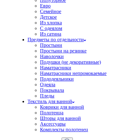
Полуторное
Евро
Семейное
Детское
Из хлопка
С одеялом
Из сатина
Предметы по отдельности
Простыни
Простыни на резинке
Наволочки
Подушки (не декоративные)
Наматрасники
Наматрасники непромокаемые
Пододеяльники
Одеяла
Покрывала
Пледы
Текстиль для ванной
Коврики для ванной
Полотенца
Шторы для ванной
Аксессуары
Комплекты полотенец