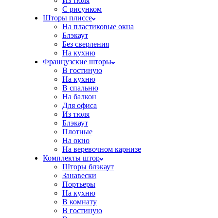
Из тюля
С рисунком
Шторы плиссе
На пластиковые окна
Блэкаут
Без сверления
На кухню
Французские шторы
В гостиную
На кухню
В спальню
На балкон
Для офиса
Из тюля
Блэкаут
Плотные
На окно
На веревочном карнизе
Комплекты штор
Шторы блэкаут
Занавески
Портьеры
На кухню
В комнату
В гостиную