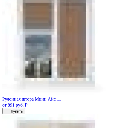
Рулонная штора Мини Айс 11
от 891
руб.
₽
Купить