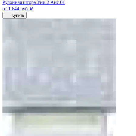
Рулонная штора Уни 2 Айс 01
от 1 644
руб.
₽
Купить