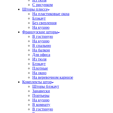
Из тюля
С рисунком
Шторы плиссе
На пластиковые окна
Блэкаут
Без сверления
На кухню
Французские шторы
В гостиную
На кухню
В спальню
На балкон
Для офиса
Из тюля
Блэкаут
Плотные
На окно
На веревочном карнизе
Комплекты штор
Шторы блэкаут
Занавески
Портьеры
На кухню
В комнату
В гостиную