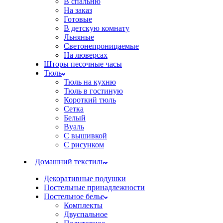
В спальню
На заказ
Готовые
В детскую комнату
Льняные
Светонепроницаемые
На люверсах
Шторы песочные часы
Тюль
Тюль на кухню
Тюль в гостиную
Короткий тюль
Сетка
Белый
Вуаль
С вышивкой
С рисунком
Домашний текстиль
Декоративные подушки
Постельные принадлежности
Постельное белье
Комплекты
Двуспальное