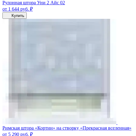
Рулонная штора Уни 2 Айс 02
от 1 644
руб.
₽
Купить
Римская штора «Кортин» на створку «Прекрасная вселенная»
от 5 290
руб.
₽