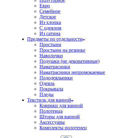
Полуторное
Евро
Семейное
Детское
Из хлопка
С одеялом
Из сатина
Предметы по отдельности
Простыни
Простыни на резинке
Наволочки
Подушки (не декоративные)
Наматрасники
Наматрасники непромокаемые
Пододеяльники
Одеяла
Покрывала
Пледы
Текстиль для ванной
Коврики для ванной
Полотенца
Шторы для ванной
Аксессуары
Комплекты полотенец