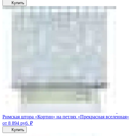
Купить
Римская штора «Кортин» на петлях «Прекрасная вселенная»
от 8 894
руб.
₽
Купить