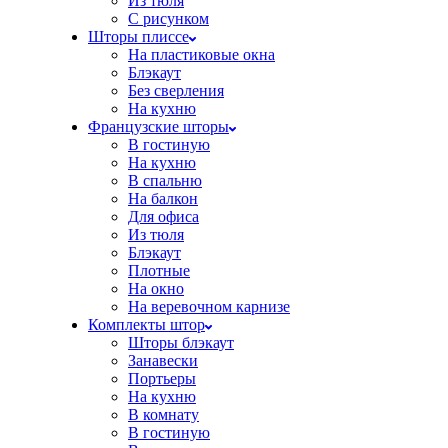
Из тюля
С рисунком
Шторы плиссе
На пластиковые окна
Блэкаут
Без сверления
На кухню
Французские шторы
В гостиную
На кухню
В спальню
На балкон
Для офиса
Из тюля
Блэкаут
Плотные
На окно
На веревочном карнизе
Комплекты штор
Шторы блэкаут
Занавески
Портьеры
На кухню
В комнату
В гостиную