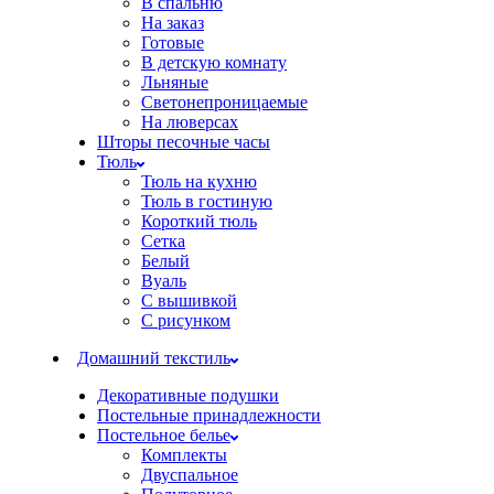
В спальню
На заказ
Готовые
В детскую комнату
Льняные
Светонепроницаемые
На люверсах
Шторы песочные часы
Тюль
Тюль на кухню
Тюль в гостиную
Короткий тюль
Сетка
Белый
Вуаль
С вышивкой
С рисунком
Домашний текстиль
Декоративные подушки
Постельные принадлежности
Постельное белье
Комплекты
Двуспальное