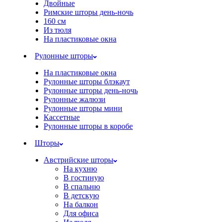
Двойные
Римские шторы день-ночь
160 см
Из тюля
На пластиковые окна
Рулонные шторы
На пластиковые окна
Рулонные шторы блэкаут
Рулонные шторы день-ночь
Рулонные жалюзи
Рулонные шторы мини
Кассетные
Рулонные шторы в коробе
Шторы
Австрийские шторы
На кухню
В гостиную
В спальню
В детскую
На балкон
Для офиса