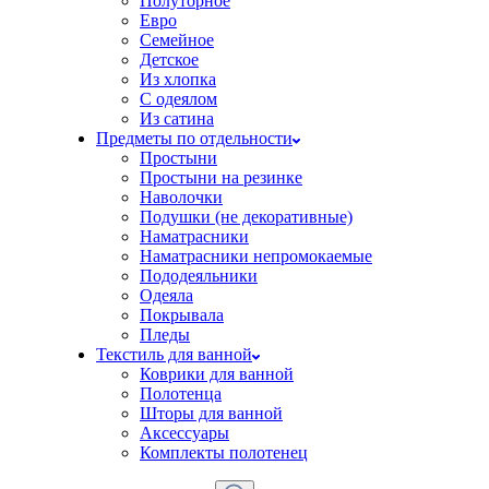
Полуторное
Евро
Семейное
Детское
Из хлопка
С одеялом
Из сатина
Предметы по отдельности
Простыни
Простыни на резинке
Наволочки
Подушки (не декоративные)
Наматрасники
Наматрасники непромокаемые
Пододеяльники
Одеяла
Покрывала
Пледы
Текстиль для ванной
Коврики для ванной
Полотенца
Шторы для ванной
Аксессуары
Комплекты полотенец