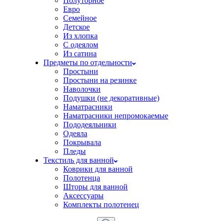
Полуторное
Евро
Семейное
Детское
Из хлопка
С одеялом
Из сатина
Предметы по отдельности
Простыни
Простыни на резинке
Наволочки
Подушки (не декоративные)
Наматрасники
Наматрасники непромокаемые
Пододеяльники
Одеяла
Покрывала
Пледы
Текстиль для ванной
Коврики для ванной
Полотенца
Шторы для ванной
Аксессуары
Комплекты полотенец