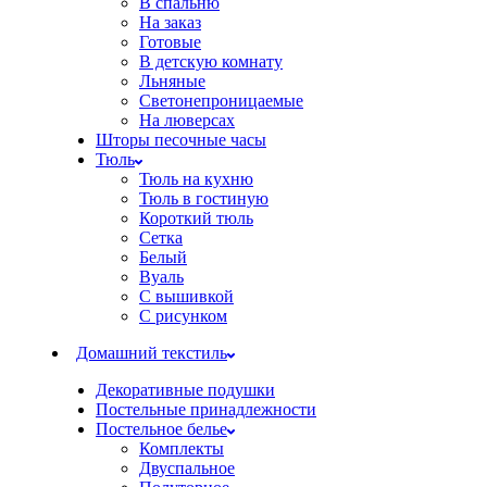
В спальню
На заказ
Готовые
В детскую комнату
Льняные
Светонепроницаемые
На люверсах
Шторы песочные часы
Тюль
Тюль на кухню
Тюль в гостиную
Короткий тюль
Сетка
Белый
Вуаль
С вышивкой
С рисунком
Домашний текстиль
Декоративные подушки
Постельные принадлежности
Постельное белье
Комплекты
Двуспальное