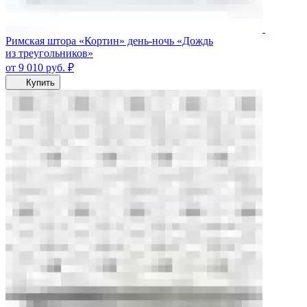
Римская штора «Кортин» день-ночь «Дождь
из треугольников»
от 9 010
руб.
₽
Купить