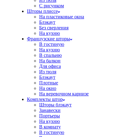
Из тюля
С рисунком
Шторы плиссе
На пластиковые окна
Блэкаут
Без сверления
На кухню
Французские шторы
В гостиную
На кухню
В спальню
На балкон
Для офиса
Из тюля
Блэкаут
Плотные
На окно
На веревочном карнизе
Комплекты штор
Шторы блэкаут
Занавески
Портьеры
На кухню
В комнату
В гостиную