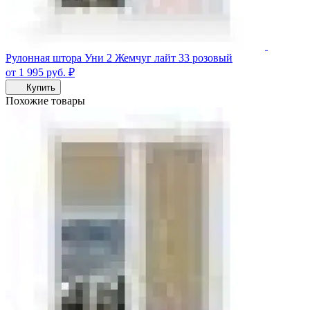
Рулонная штора Уни 2 Жемчуг лайт 33 розовый
от 1 995
руб.
₽
Купить
Похожие товары