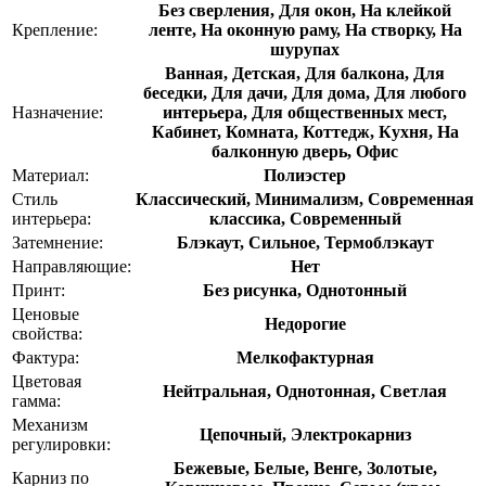
Без сверления, Для окон, На клейкой
Крепление:
ленте, На оконную раму, На створку, На
шурупах
Ванная, Детская, Для балкона, Для
беседки, Для дачи, Для дома, Для любого
Назначение:
интерьера, Для общественных мест,
Кабинет, Комната, Коттедж, Кухня, На
балконную дверь, Офис
Материал:
Полиэстер
Стиль
Классический, Минимализм, Современная
интерьера:
классика, Современный
Затемнение:
Блэкаут, Сильное, Термоблэкаут
Направляющие:
Нет
Принт:
Без рисунка, Однотонный
Ценовые
Недорогие
свойства:
Фактура:
Мелкофактурная
Цветовая
Нейтральная, Однотонная, Светлая
гамма:
Механизм
Цепочный, Электрокарниз
регулировки:
Бежевые, Белые, Венге, Золотые,
Карниз по