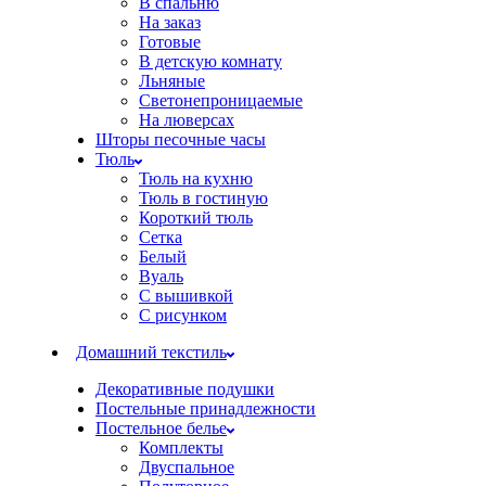
В спальню
На заказ
Готовые
В детскую комнату
Льняные
Светонепроницаемые
На люверсах
Шторы песочные часы
Тюль
Тюль на кухню
Тюль в гостиную
Короткий тюль
Сетка
Белый
Вуаль
С вышивкой
С рисунком
Домашний текстиль
Декоративные подушки
Постельные принадлежности
Постельное белье
Комплекты
Двуспальное