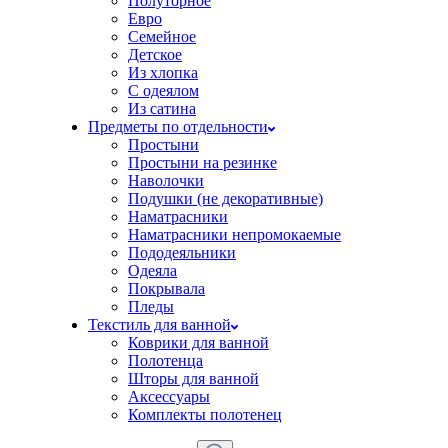
Полуторное
Евро
Семейное
Детское
Из хлопка
С одеялом
Из сатина
Предметы по отдельности
Простыни
Простыни на резинке
Наволочки
Подушки (не декоративные)
Наматрасники
Наматрасники непромокаемые
Пододеяльники
Одеяла
Покрывала
Пледы
Текстиль для ванной
Коврики для ванной
Полотенца
Шторы для ванной
Аксессуары
Комплекты полотенец