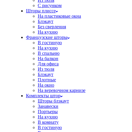
Из тюля
С рисунком
Шторы плиссе
На пластиковые окна
Блэкаут
Без сверления
На кухню
Французские шторы
В гостиную
На кухню
В спальню
На балкон
Для офиса
Из тюля
Блэкаут
Плотные
На окно
На веревочном карнизе
Комплекты штор
Шторы блэкаут
Занавески
Портьеры
На кухню
В комнату
В гостиную