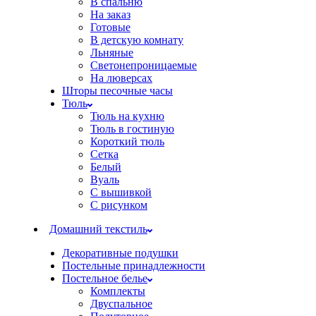
В спальню
На заказ
Готовые
В детскую комнату
Льняные
Светонепроницаемые
На люверсах
Шторы песочные часы
Тюль
Тюль на кухню
Тюль в гостиную
Короткий тюль
Сетка
Белый
Вуаль
С вышивкой
С рисунком
Домашний текстиль
Декоративные подушки
Постельные принадлежности
Постельное белье
Комплекты
Двуспальное