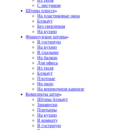
Из тюля
С рисунком
Шторы плиссе
На пластиковые окна
Блэкаут
Без сверления
На кухню
Французские шторы
В гостиную
На кухню
В спальню
На балкон
Для офиса
Из тюля
Блэкаут
Плотные
На окно
На веревочном карнизе
Комплекты штор
Шторы блэкаут
Занавески
Портьеры
На кухню
В комнату
В гостиную