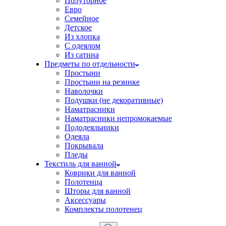
Полуторное
Евро
Семейное
Детское
Из хлопка
С одеялом
Из сатина
Предметы по отдельности
Простыни
Простыни на резинке
Наволочки
Подушки (не декоративные)
Наматрасники
Наматрасники непромокаемые
Пододеяльники
Одеяла
Покрывала
Пледы
Текстиль для ванной
Коврики для ванной
Полотенца
Шторы для ванной
Аксессуары
Комплекты полотенец