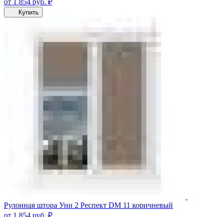
от 1 854
руб.
₽
Купить
Рулонная штора Уни 2 Респект DM 11 коричневый
от 1 854
руб.
₽