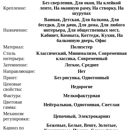
Без сверления, Для окон, На клейкой
Крепление:
ленте, На оконную раму, На створку, На
шурупах
Ванная, Детская, Для балкона, Для
беседки, Для дачи, Для дома, Для любого
Назначение:
интерьера, Для общественных мест,
Кабинет, Комната, Коттедж, Кухня, На
балконную дверь, Офис
Материал:
Полиэстер
Стиль
Классический, Минимализм, Современная
интерьера:
классика, Современный
Затемнение:
Легкое, Среднее
Направляющие:
Нет
Принт:
Без рисунка, Однотонный
Ценовые
Недорогие
свойства:
Фактура:
Мелкофактурная
Цветовая
Нейтральная, Однотонная, Светлая
гамма:
Механизм
Цепочный, Электрокарниз
регулировки:
Бежевые, Белые, Венге, Золотые,
Карниз по