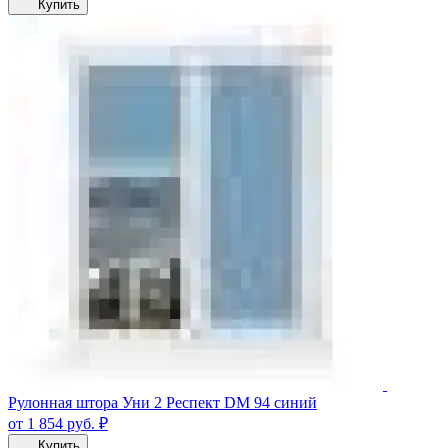
Купить
Рулонная штора Уни 2 Респект DM 94 синий
от 1 854
руб.
₽
Купить