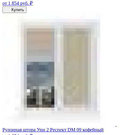
от 1 854
руб.
₽
Купить
Рулонная штора Уни 2 Респект DM 09 кофейный