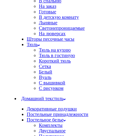
В спальню
На заказ
Готовые
В детскую комнату
Льняные
Светонепроницаемые
На люверсах
Шторы песочные часы
Тюль
Тюль на кухню
Тюль в гостиную
Короткий тюль
Сетка
Белый
Вуаль
С вышивкой
С рисунком
Домашний текстиль
Декоративные подушки
Постельные принадлежности
Постельное белье
Комплекты
Двуспальное