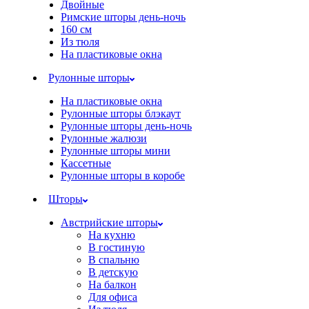
Двойные
Римские шторы день-ночь
160 см
Из тюля
На пластиковые окна
Рулонные шторы
На пластиковые окна
Рулонные шторы блэкаут
Рулонные шторы день-ночь
Рулонные жалюзи
Рулонные шторы мини
Кассетные
Рулонные шторы в коробе
Шторы
Австрийские шторы
На кухню
В гостиную
В спальню
В детскую
На балкон
Для офиса