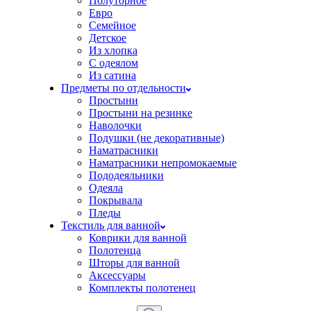
Полуторное
Евро
Семейное
Детское
Из хлопка
С одеялом
Из сатина
Предметы по отдельности
Простыни
Простыни на резинке
Наволочки
Подушки (не декоративные)
Наматрасники
Наматрасники непромокаемые
Пододеяльники
Одеяла
Покрывала
Пледы
Текстиль для ванной
Коврики для ванной
Полотенца
Шторы для ванной
Аксессуары
Комплекты полотенец