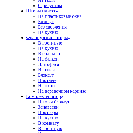
Из тюля
С рисунком
Шторы плиссе
На пластиковые окна
Блэкаут
Без сверления
На кухню
Французские шторы
В гостиную
На кухню
В спальню
На балкон
Для офиса
Из тюля
Блэкаут
Плотные
На окно
На веревочном карнизе
Комплекты штор
Шторы блэкаут
Занавески
Портьеры
На кухню
В комнату
В гостиную