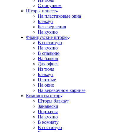
Из тюля
С рисунком
Шторы плиссе
На пластиковые окна
Блэкаут
Без сверления
На кухню
Французские шторы
В гостиную
На кухню
В спальню
На балкон
Для офиса
Из тюля
Блэкаут
Плотные
На окно
На веревочном карнизе
Комплекты штор
Шторы блэкаут
Занавески
Портьеры
На кухню
В комнату
В гостиную