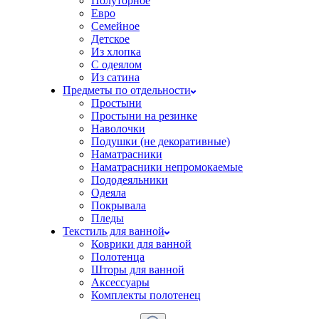
Полуторное
Евро
Семейное
Детское
Из хлопка
С одеялом
Из сатина
Предметы по отдельности
Простыни
Простыни на резинке
Наволочки
Подушки (не декоративные)
Наматрасники
Наматрасники непромокаемые
Пододеяльники
Одеяла
Покрывала
Пледы
Текстиль для ванной
Коврики для ванной
Полотенца
Шторы для ванной
Аксессуары
Комплекты полотенец