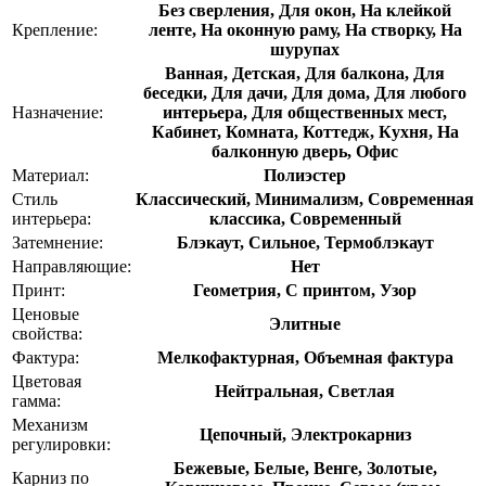
Без сверления, Для окон, На клейкой
Крепление:
ленте, На оконную раму, На створку, На
шурупах
Ванная, Детская, Для балкона, Для
беседки, Для дачи, Для дома, Для любого
Назначение:
интерьера, Для общественных мест,
Кабинет, Комната, Коттедж, Кухня, На
балконную дверь, Офис
Материал:
Полиэстер
Стиль
Классический, Минимализм, Современная
интерьера:
классика, Современный
Затемнение:
Блэкаут, Сильное, Термоблэкаут
Направляющие:
Нет
Принт:
Геометрия, С принтом, Узор
Ценовые
Элитные
свойства:
Фактура:
Мелкофактурная, Объемная фактура
Цветовая
Нейтральная, Светлая
гамма:
Механизм
Цепочный, Электрокарниз
регулировки:
Бежевые, Белые, Венге, Золотые,
Карниз по