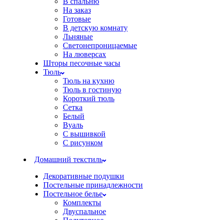
В спальню
На заказ
Готовые
В детскую комнату
Льняные
Светонепроницаемые
На люверсах
Шторы песочные часы
Тюль
Тюль на кухню
Тюль в гостиную
Короткий тюль
Сетка
Белый
Вуаль
С вышивкой
С рисунком
Домашний текстиль
Декоративные подушки
Постельные принадлежности
Постельное белье
Комплекты
Двуспальное