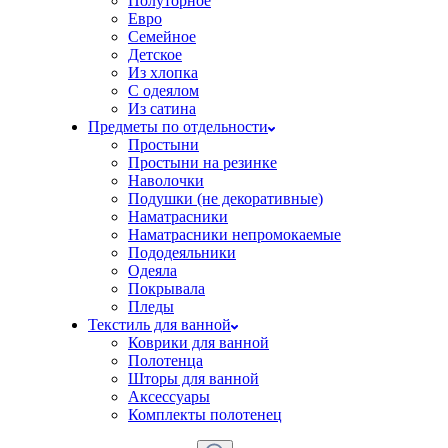
Полуторное
Евро
Семейное
Детское
Из хлопка
С одеялом
Из сатина
Предметы по отдельности
Простыни
Простыни на резинке
Наволочки
Подушки (не декоративные)
Наматрасники
Наматрасники непромокаемые
Пододеяльники
Одеяла
Покрывала
Пледы
Текстиль для ванной
Коврики для ванной
Полотенца
Шторы для ванной
Аксессуары
Комплекты полотенец