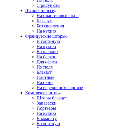
Из тюля
С рисунком
Шторы плиссе
На пластиковые окна
Блэкаут
Без сверления
На кухню
Французские шторы
В гостиную
На кухню
В спальню
На балкон
Для офиса
Из тюля
Блэкаут
Плотные
На окно
На веревочном карнизе
Комплекты штор
Шторы блэкаут
Занавески
Портьеры
На кухню
В комнату
В гостиную