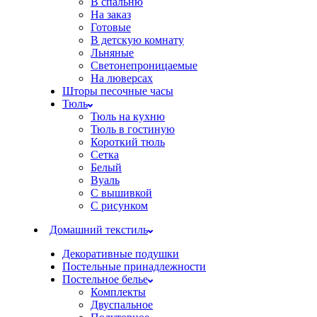
В спальню
На заказ
Готовые
В детскую комнату
Льняные
Светонепроницаемые
На люверсах
Шторы песочные часы
Тюль
Тюль на кухню
Тюль в гостиную
Короткий тюль
Сетка
Белый
Вуаль
С вышивкой
С рисунком
Домашний текстиль
Декоративные подушки
Постельные принадлежности
Постельное белье
Комплекты
Двуспальное