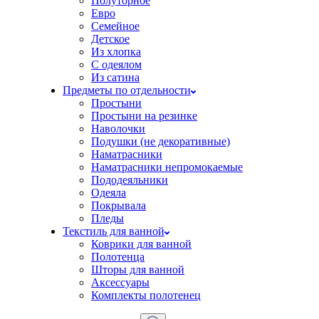
Полуторное
Евро
Семейное
Детское
Из хлопка
С одеялом
Из сатина
Предметы по отдельности
Простыни
Простыни на резинке
Наволочки
Подушки (не декоративные)
Наматрасники
Наматрасники непромокаемые
Пододеяльники
Одеяла
Покрывала
Пледы
Текстиль для ванной
Коврики для ванной
Полотенца
Шторы для ванной
Аксессуары
Комплекты полотенец