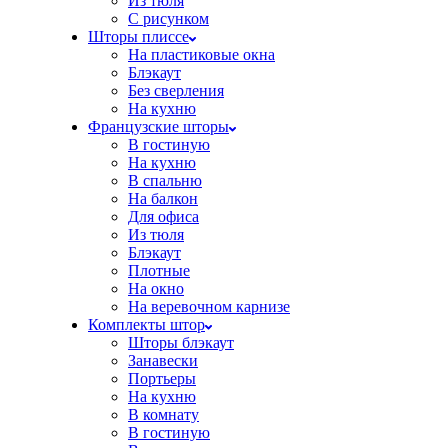
Из тюля
С рисунком
Шторы плиссе
На пластиковые окна
Блэкаут
Без сверления
На кухню
Французские шторы
В гостиную
На кухню
В спальню
На балкон
Для офиса
Из тюля
Блэкаут
Плотные
На окно
На веревочном карнизе
Комплекты штор
Шторы блэкаут
Занавески
Портьеры
На кухню
В комнату
В гостиную