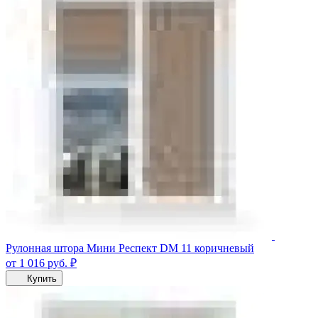
Рулонная штора Мини Респект DM 11 коричневый
от 1 016
руб.
₽
Купить