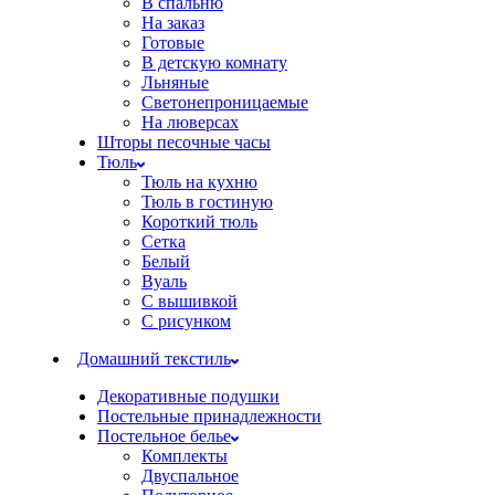
В спальню
На заказ
Готовые
В детскую комнату
Льняные
Светонепроницаемые
На люверсах
Шторы песочные часы
Тюль
Тюль на кухню
Тюль в гостиную
Короткий тюль
Сетка
Белый
Вуаль
С вышивкой
С рисунком
Домашний текстиль
Декоративные подушки
Постельные принадлежности
Постельное белье
Комплекты
Двуспальное