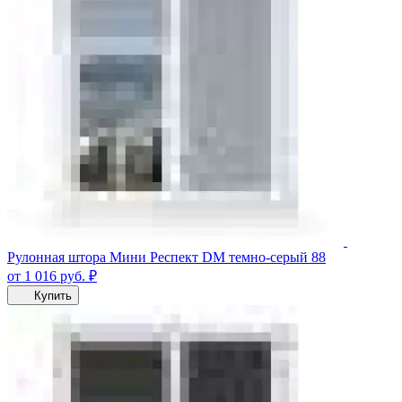
Рулонная штора Мини Респект DM темно-серый 88
от 1 016
руб.
₽
Купить