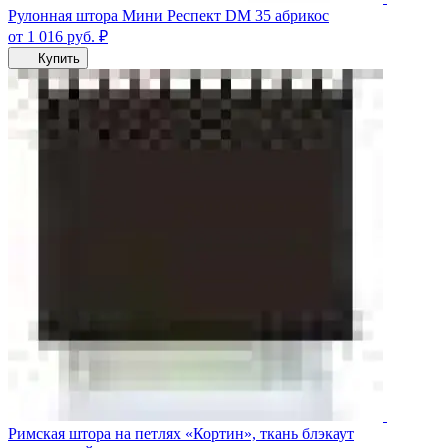
Рулонная штора Мини Респект DM 35 абрикос
от 1 016
руб.
₽
Купить
Римская штора на петлях «Кортин», ткань блэкаут