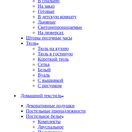
В спальню
На заказ
Готовые
В детскую комнату
Льняные
Светонепроницаемые
На люверсах
Шторы песочные часы
Тюль
Тюль на кухню
Тюль в гостиную
Короткий тюль
Сетка
Белый
Вуаль
С вышивкой
С рисунком
Домашний текстиль
Декоративные подушки
Постельные принадлежности
Постельное белье
Комплекты
Двуспальное