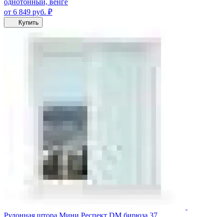
однотонный, венге
от 6 849
руб.
₽
Купить
Рулонная штора Мини Респект DM бирюза 37