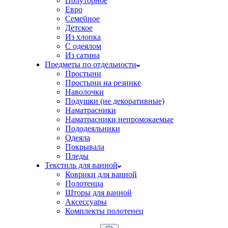
Полуторное
Евро
Семейное
Детское
Из хлопка
С одеялом
Из сатина
Предметы по отдельности
Простыни
Простыни на резинке
Наволочки
Подушки (не декоративные)
Наматрасники
Наматрасники непромокаемые
Пододеяльники
Одеяла
Покрывала
Пледы
Текстиль для ванной
Коврики для ванной
Полотенца
Шторы для ванной
Аксессуары
Комплекты полотенец