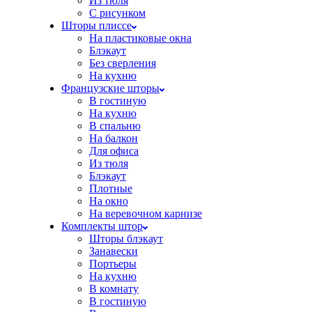
Из тюля
С рисунком
Шторы плиссе
На пластиковые окна
Блэкаут
Без сверления
На кухню
Французские шторы
В гостиную
На кухню
В спальню
На балкон
Для офиса
Из тюля
Блэкаут
Плотные
На окно
На веревочном карнизе
Комплекты штор
Шторы блэкаут
Занавески
Портьеры
На кухню
В комнату
В гостиную