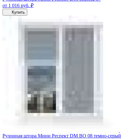
от 1 016
руб.
₽
Купить
Рулонная штора Мини Респект DM ВО 08 темно-серый