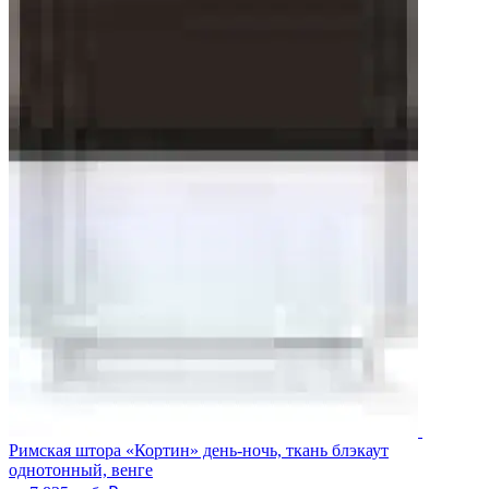
Римская штора «Кортин» день-ночь, ткань блэкаут
однотонный, венге