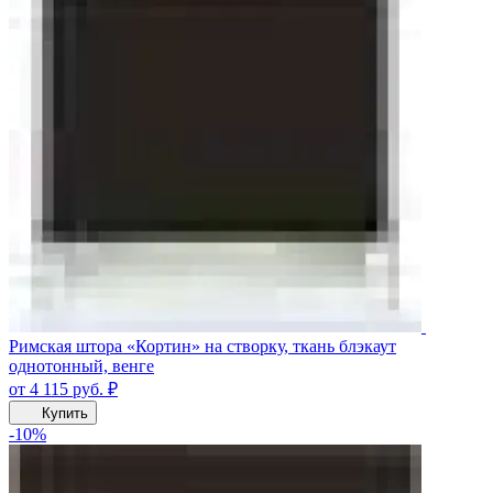
Римская штора «Кортин» на створку, ткань блэкаут
однотонный, венге
от 4 115
руб.
₽
Купить
-10%