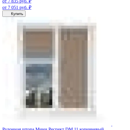
от 7 835
руб.
₽
от 7 051
руб.
₽
Купить
Рулонная штора Мини Респект DM 11 коричневый